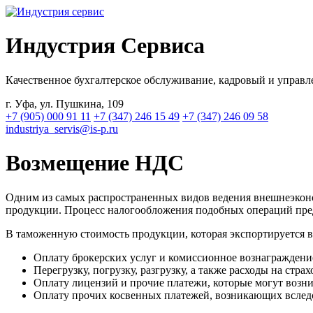
Индустрия
Сервиса
Качественное бухгалтерское обслуживание, кадровый и управл
г. Уфа, ул. Пушкина, 109
+7 (905) 000 91 11
+7 (347) 246 15 49
+7 (347) 246 09 58
industriya_servis@is-p.ru
Возмещение НДС
Одним из самых распространенных видов ведения внешнеэконо
продукции. Процесс налогообложения подобных операций пред
В таможенную стоимость продукции, которая экспортируется в
Оплату брокерских услуг и комиссионное вознаграждени
Перегрузку, погрузку, разгрузку, а также расходы на ст
Оплату лицензий и прочие платежи, которые могут возник
Оплату прочих косвенных платежей, возникающих вслед