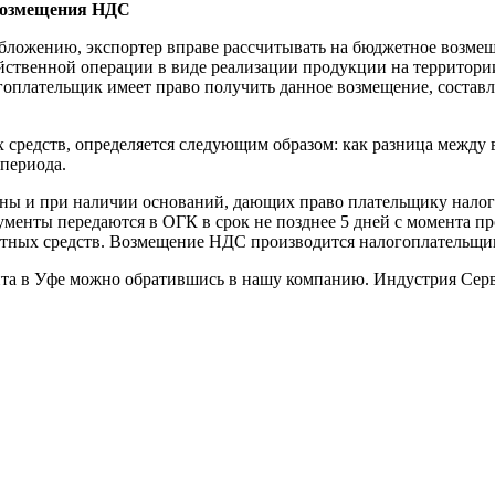
 возмещения НДС
бложению, экспортер вправе рассчитывать на бюджетное возме
йственной операции в виде реализации продукции на территори
гоплательщик имеет право получить данное возмещение, составл
средств, определяется следующим образом: как разница между 
периода.
ны и при наличии оснований, дающих право плательщику налог
кументы передаются в ОГК в срок не позднее 5 дней с момента 
тных средств. Возмещение НДС производится налогоплательщика
ита в Уфе можно обратившись в нашу компанию. Индустрия Сер