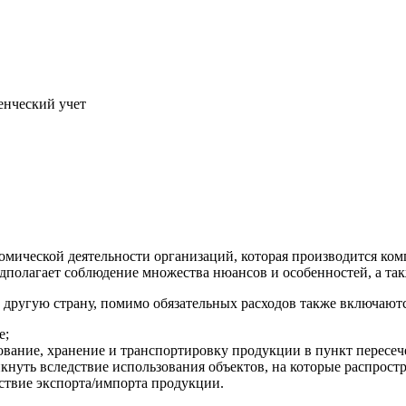
енческий учет
мической деятельности организаций, которая производится ком
полагает соблюдение множества нюансов и особенностей, а так
 другую страну, помимо обязательных расходов также включаютс
е;
рахование, хранение и транспортировку продукции в пункт пересе
нуть вследствие использования объектов, на которые распростр
ствие экспорта/импорта продукции.