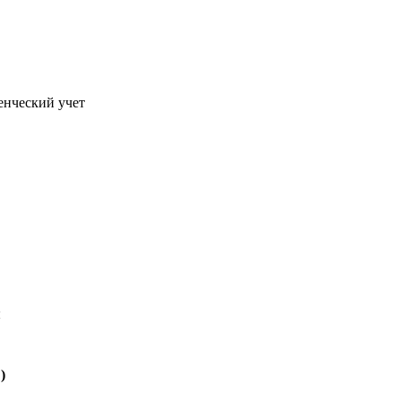
енческий учет
я
)