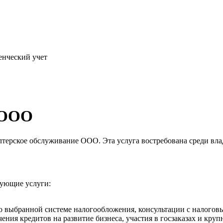
енческий учет
 ООО
лтерское обслуживание ООО. Эта услуга востребована среди вла
дующие услуги:
по выбранной системе налогообложения, консультации с налогов
ния кредитов на развитие бизнеса, участия в госзаказах и круп