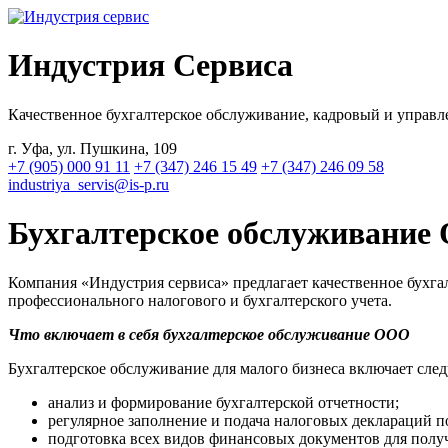
Индустрия
Сервиса
Качественное бухгалтерское обслуживание, кадровый и управл
г. Уфа, ул. Пушкина, 109
+7 (905) 000 91 11
+7 (347) 246 15 49
+7 (347) 246 09 58
industriya_servis@is-p.ru
Бухгалтерское обслуживание
Компания «Индустрия сервиса» предлагает качественное бухга
профессионального налогового и бухгалтерского учета.
Что включает в себя бухгалтерское обслуживание ООО
Бухгалтерское обслуживание для малого бизнеса включает сле
анализ и формирование бухгалтерской отчетности;
регулярное заполнение и подача налоговых деклараций 
подготовка всех видов финансовых документов для получе